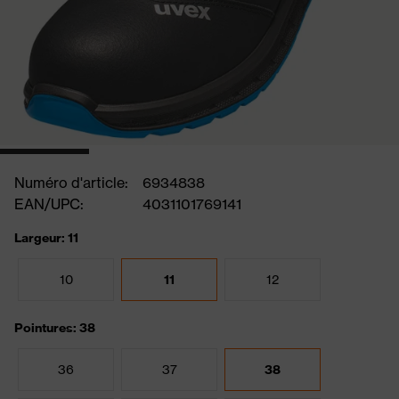
Numéro d'article:
6934838
EAN/UPC:
4031101769141
Largeur: 11
10
11
12
Pointures: 38
36
37
38