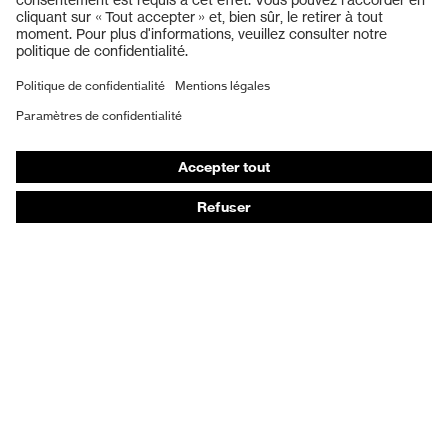
Protection auditive
Masques de protection respiratoire
Gants de protection
Chaussures de sécurité
Vêtements de protection et de travail
Protection anti-aiguilles
Chaussures de sécurité HECKEL
Conseils produit
Protection chimique des mains - uvex glove expert
Protection oculaire : conseils d'utilisation
Protection oculaire: guide sur les teintes d'oculaires
Guide de protection auditive