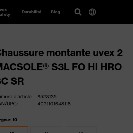
vex
Durabilité
Blog
afety
haussure montante uvex 2
MACSOLE® S3L FO HI HRO
SC SR
méro d'article:
6523135
AN/UPC:
4031101648118
rgeur: 10