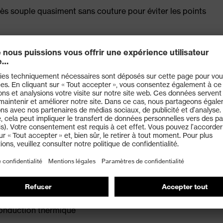
très souple quasiment sans couture pour éviter les points
, dotée d'un système d'évacuation de l'humidité et d'une
n et à l'avant du pied
matelassés
en caoutchouc MACSOLE®
0345:2022 avec marquage complémentaire pour
 chaleur jusqu'à +300 °C (HRO) et isolation thermique
nce électrique inférieure à 100 mégaohms
le anti-perforation xenova® non métallique pour offrir
optimal, compact, adapté aux différentes morphologies,
 conduction thermique