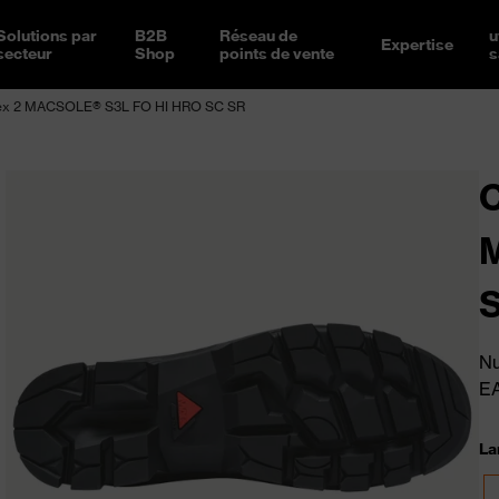
Solutions par
B2B
Réseau de
u
Expertise
secteur
Shop
points de vente
s
vex 2 MACSOLE® S3L FO HI HRO SC SR
C
Nu
E
La