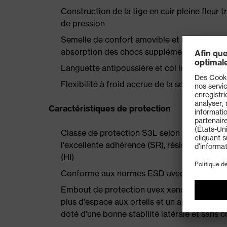
Construction de la tige en cuir pleine fleur 
de pression
Semelle de confort amovible et antistatique
absorption des chocs supplémentaire au talo
Languette antipoussière et col légèrement 
Flexibilité à froid accrue de la semelle 
Caractéristiques de protection
Classe de protection S3L selon EN ISO 2
l'excellente adhérence (SR), résistance à la
(HI)
Conforme aux normes ESD avec une résista
Embout de protection uvex xenova® et semel
plus d'espace aux orteils et un ajustement 
doté d'une bonne stabilité latérale et sans