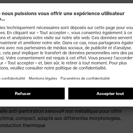
très souple quasiment sans couture pour éviter les points
, dotée d'un système d'évacuation de l'humidité et d'une
n et à l'avant du pied
matelassés
en caoutchouc MACSOLE®
0345:2022 avec marquage complémentaire pour
 chaleur jusqu'à +300 °C (HRO) et isolation thermique
nce électrique inférieure à 100 mégaohms
le anti-perforation xenova® non métallique pour offrir
optimal, compact, adapté aux différentes morphologies,
 conduction thermique