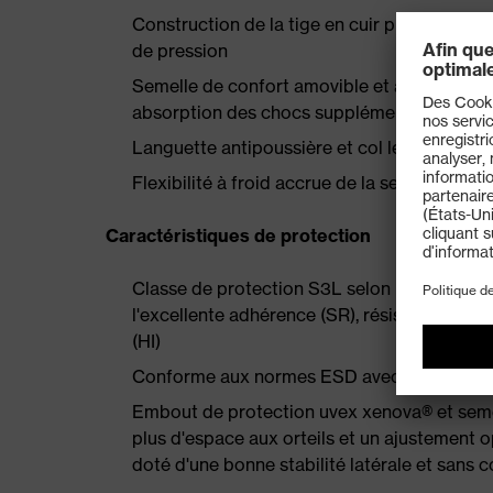
Construction de la tige en cuir pleine fleur 
de pression
Semelle de confort amovible et antistatique
absorption des chocs supplémentaire au talo
Languette antipoussière et col légèrement 
Flexibilité à froid accrue de la semelle 
Caractéristiques de protection
Classe de protection S3L selon EN ISO 2
l'excellente adhérence (SR), résistance à la
(HI)
Conforme aux normes ESD avec une résista
Embout de protection uvex xenova® et semel
plus d'espace aux orteils et un ajustement 
doté d'une bonne stabilité latérale et sans