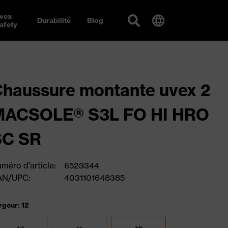
vex
Durabilité
Blog
afety
haussure montante uvex 2
MACSOLE® S3L FO HI HRO
SC SR
méro d'article:
6523344
AN/UPC:
4031101648385
rgeur: 12