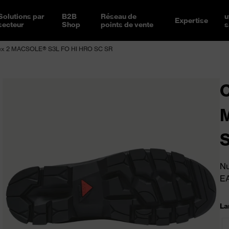
Solutions par
B2B
Réseau de
u
Expertise
secteur
Shop
points de vente
s
vex 2 MACSOLE® S3L FO HI HRO SC SR
C
Nu
E
La