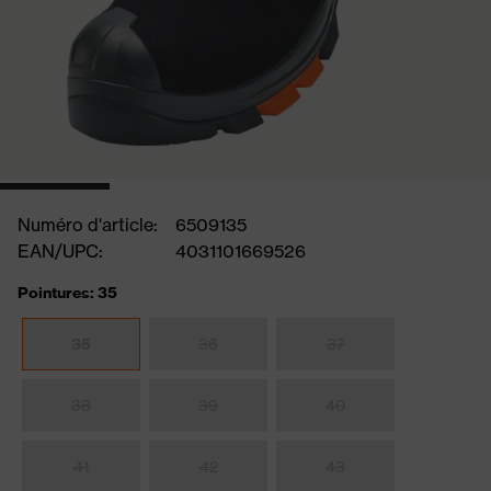
Numéro d'article:
6509135
EAN/UPC:
4031101669526
Pointures: 35
35
36
37
38
39
40
41
42
43