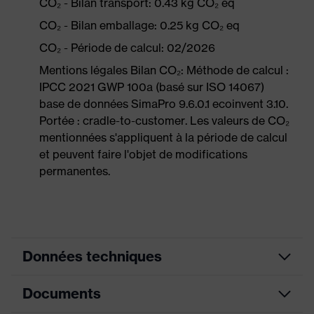
CO₂ - Bilan transport: 0.43 kg CO₂ eq
CO₂ - Bilan emballage: 0.25 kg CO₂ eq
CO₂ - Période de calcul: 02/2026
Mentions légales Bilan CO₂: Méthode de calcul :
IPCC 2021 GWP 100a (basé sur ISO 14067)
base de données SimaPro 9.6.0.1 ecoinvent 3.10.
Portée : cradle-to-customer. Les valeurs de CO₂
mentionnées s'appliquent à la période de calcul
et peuvent faire l'objet de modifications
permanentes.
Données techniques
Documents
couleur de
recherche
noir, orange