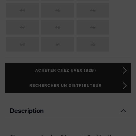
44
45
46
47
48
49
50
51
52
ACHETER CHEZ UVEX (B2B)
RECHERCHER UN DISTRIBUTEUR
Description