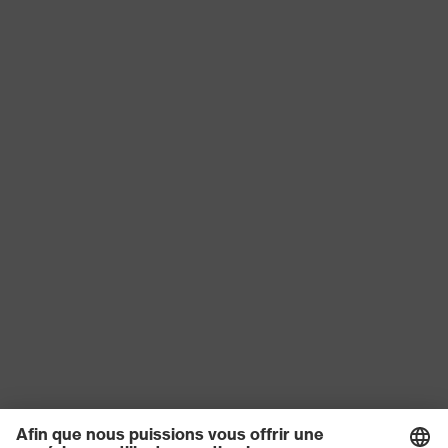
100 mégohms
Type de
Chaussure de sécurité
produit
Adhérence
SRC
Protection
contre les
Résistance à l'huile et à l'essence
risques
(FO)
chimiques
Protection
contre les
Antistatique (A)
risques
électriques
Protection
une protection contre les torsions
contre les
de cheville, Taux d'absorption
risques
d'énergie au niveau du talon (E),