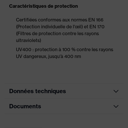
Caractéristiques de protection
Certifiées conformes aux normes EN 166
(Protection individuelle de l'œil) et EN 170
(Filtres de protection contre les rayons
ultraviolets)
UV400 : protection à 100 % contre les rayons
UV dangereux, jusqu'à 400 nm
Données techniques
Documents
couleur de
recherche
noir, bleu clair
(filtre)
Déclaration de conformité CE