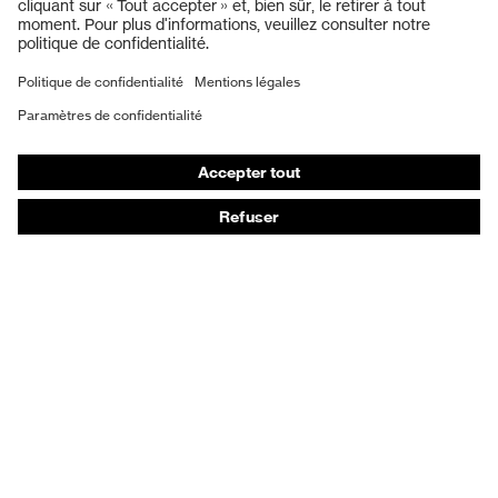
Protection auditive
Masques de protection respiratoire
Gants de protection
Chaussures de sécurité
Vêtements de protection et de travail
Protection anti-aiguilles
Chaussures de sécurité HECKEL
Conseils produit
Protection chimique des mains - uvex glove expert
Protection oculaire : conseils d'utilisation
Protection oculaire: guide sur les teintes d'oculaires
Guide de protection auditive