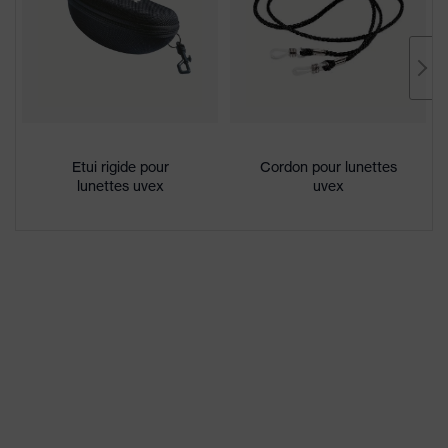
branches souples et
antidérapantes, Inclinaison
réglable des branches,
protection latérale intégrée
Enduction
uvex infradur plus
Désignation
Etui rigide pour
Cordon pour lunettes
Famille de
uvex i-5
lunettes uvex
uvex
produits
Réduction des traces de
brûlures dues aux étincelles de
Propriétés du
soudage, excellente résistance
revêtement
aux rayures sur la face externe,
face interne antibuée
parfaite reconnaissance des
Propriétés de la
couleurs conformément aux
teinte des
filtres de protection solaire uvex,
oculaires
Reconnaissance des couleurs