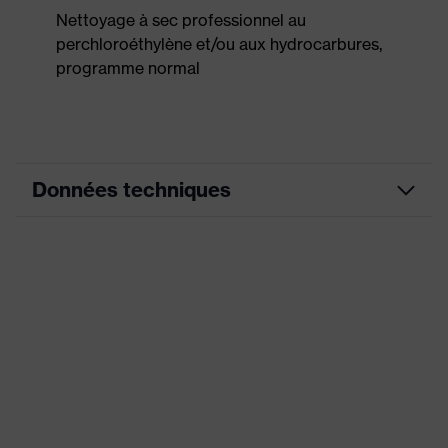
Nettoyage à sec professionnel au
perchloroéthylène et/ou aux hydrocarbures,
programme normal
Données techniques
Couleur
graphite
marketing
couleur de
recherche
noir
(filtre)
Éléments extensibles, Col
montant, fermeture frontale
Équipement
dissimulée, conception Highrise