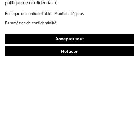
Masques de protection respiratoire
Gants de protection
Chaussures de sécurité
Vêtements de protection et de travail
Protection anti-aiguilles
Chaussures de sécurité HECKEL
Conseils produit
Protection chimique des mains - uvex glove expert
Protection oculaire : conseils d'utilisation
Protection oculaire: guide sur les teintes d'oculaires
Guide de protection auditive
Technologies