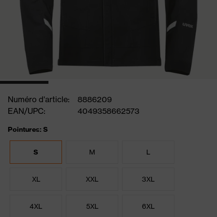
Numéro d'article:
8886209
EAN/UPC:
4049358662573
Pointures: S
S
M
L
XL
XXL
3XL
4XL
5XL
6XL