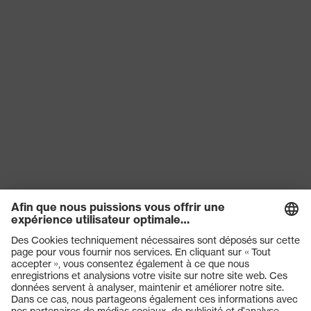
Catégorie de
Vêtements de protection
produit
Sous-types de
Vêtements de protection et de
produits
signalisation multifonctions
Type de produit
Veste
Sous-types de
Veste de travail
produits
Fermeture à boutons-pression,
Fermeture
Fermeture à glissière
OEKO-TEX® STANDARD 100
Certificats
(24.HDE.54951)
Produits