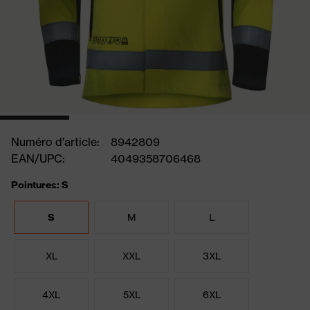
Numéro d'article:
8942809
EAN/UPC:
4049358706468
Pointures: S
S
M
L
XL
XXL
3XL
4XL
5XL
6XL