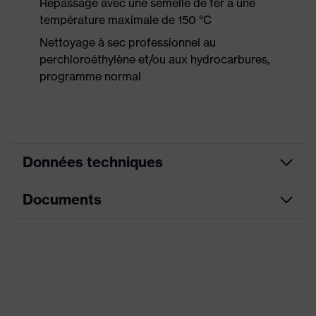
Repassage avec une semelle de fer à une
température maximale de 150 °C
Nettoyage à sec professionnel au
perchloroéthylène et/ou aux hydrocarbures,
programme normal
Données techniques
Documents
Couleur
jaune signalisation
marketing
Fiche technique
couleur de
recherche
jaune
(filtre)
Déclaration de conformité CE
dos allongé, Col montant,